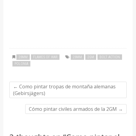
28MM
FLAMES OF WAR
28MM
2GM
BOLT ACTION
POLONIA
←
Como pintar tropas de montaña alemanas
(Gebirsjägers)
Cómo pintar civiles armados de la 2GM
→