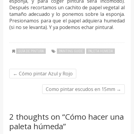
esponja, y para coger pintura será incomodo).
Después recortamos un cachito de papel vegetal al
tamaño adecuado y lo ponemos sobre la esponja.
Presionamos para que el papel adquiera humedad
(si no se levanta). Y ya podemos echar pintura!.
GUÍA DE PINTURA
PAINTING GUIDE
PALETA HUMEDA
←
Cómo pintar Azul y Rojo
Como pintar escudos en 15mm
→
2 thoughts on “Cómo hacer una
paleta húmeda”