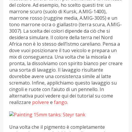
del colore. Ad esempio, ho scelto questi tre: un
marrone scuro (suolo di Kursk, A.MIG-1400),
marrone rosso (ruggine media, A.MIG-3005) e un
tono marrone ocra o giallastro (terra scura, A.MIG-
3007). La scelta dei colori dipende da ciò che si
desidera simulare. Il colore della terra nel Nord
Africa non è lo stesso dell’Istmo careliano. Pensa a
dove vuoi posizionare il tuo veicolo e prepara un
mix di conseguenza. Una volta che la miscela è
pronta, la dissolviamo con spirito bianco per creare
una sorta di lavaggio. Il lavaggio risultante
dovrebbe avere una consistenza simile al latte
scremato. Infine, applichiamo questo lavaggio su
cingoli e ruote con l’aiuto di un pennello. In
alternativa puoi vedere qui dei tutorial su come
realizzare
polvere
e
fango
.
Una volta che il pigmento è completamente