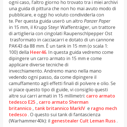
ogni caso, l’altro giorno ho trovato tra i miei archivi
una guida di pittura che non ho mai avuto modo di
pubblicare, e oggi ho voluto condividerla con
te. Per questa guida userò un altro
Panzer Paper
in 15 mm, il Krupp Steyr Waffenträger, un trattore
di artiglieria con cingolati Raupenschlpepper Ost
trasformato in cacciacarri e dotato di un cannone
PAK43 da 88 mm. È un tank in 15 mm (o scala 1:
100) della
Heer46
. In questa guida vedremo come
dipingere un carro armato in 15 mm e come
applicare diverse tecniche di
invecchiamento. Andremo mano nella mano
vedendo ogni passo, da come dipingere il
camuffamento agli effetti finali di polvere e olio. Se
vi piace questo tipo di guide, vi consiglio questi
altre sui carri armati in 15 millimetri:
carro armato
tedesco E25
,
carro armato Sherman
britannico
,
tank britannico MarkIV
e
ragno mech
tedesco
. O questo sui tank di fantascienza
(Warhammer40k): il
genestealer Cult Leman Russ
.