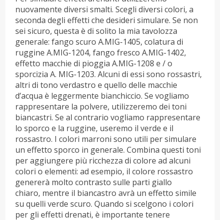
nuovamente diversi smalti. Scegli diversi colori, a
seconda degli effetti che desideri simulare. Se non
sei sicuro, questa è di solito la mia tavolozza
generale: fango scuro A.MIG-1405, colatura di
ruggine A.MIG-1204, fango fresco A.MIG-1402,
effetto macchie di pioggia A.MIG-1208 e / o
sporcizia A. MIG-1203. Alcuni di essi sono rossastri,
altri di tono verdastro e quello delle macchie
d’acqua è leggermente bianchiccio. Se vogliamo
rappresentare la polvere, utilizzeremo dei toni
biancastri. Se al contrario vogliamo rappresentare
lo sporco e la ruggine, useremo il verde e il
rossastro. I colori marroni sono utili per simulare
un effetto sporco in generale. Combina questi toni
per aggiungere più ricchezza di colore ad alcuni
colori o elementi: ad esempio, il colore rossastro
genererà molto contrasto sulle parti giallo
chiaro, mentre il biancastro avrà un effetto simile
su quelli verde scuro. Quando si scelgono i colori
per gli effetti drenati, è importante tenere